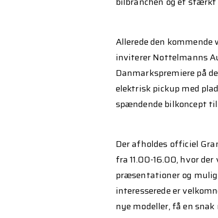
bilbranchen og et stærkt
Allerede den kommende w
inviterer Nottelmanns Au
Danmarkspremiere på d
elektrisk pickup med plad
spændende bilkoncept til
Der afholdes officiel Gr
fra 11.00-16.00, hvor der 
præsentationer og mulig
interesserede er velkomn
nye modeller, få en sna