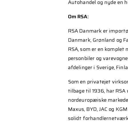
Autohandel og nyde en hy
Om RSA:
RSA Danmark er importør
Danmark, Grønland og Fæ
RSA, som er en komplet 
personbiler og varevogne
afdelinger i Sverige, Finl
Som en privatejet virkso
tilbage til 1936, har RSA
nordeuropæiske markeder.
Maxus, BYD, JAC og KGM 
solidt forhandlernetvær