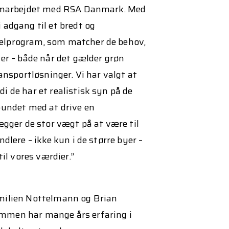
samarbejdet med RSA Danmark. Med
 adgang til et bredt og
elprogram, som matcher de behov,
er – både når det gælder grøn
ransportløsninger. Vi har valgt at
 de har et realistisk syn på de
bundet med at drive en
ægger de stor vægt på at være til
dlere – ikke kun i de større byer –
til vores værdier.”
milien Nottelmann og Brian
mmen har mange års erfaring i