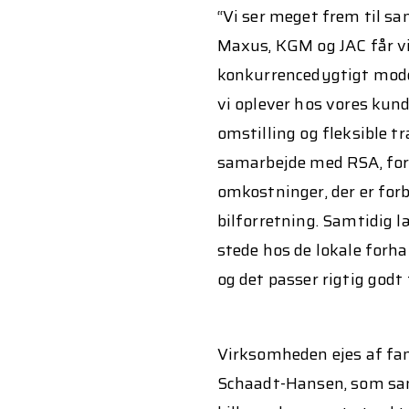
“Vi ser meget frem til 
Maxus, KGM og JAC får vi
konkurrencedygtigt mod
vi oplever hos vores kund
omstilling og fleksible t
samarbejde med RSA, fordi
omkostninger, der er for
bilforretning. Samtidig l
stede hos de lokale forhan
og det passer rigtig godt 
Virksomheden ejes af fa
Schaadt-Hansen, som sa