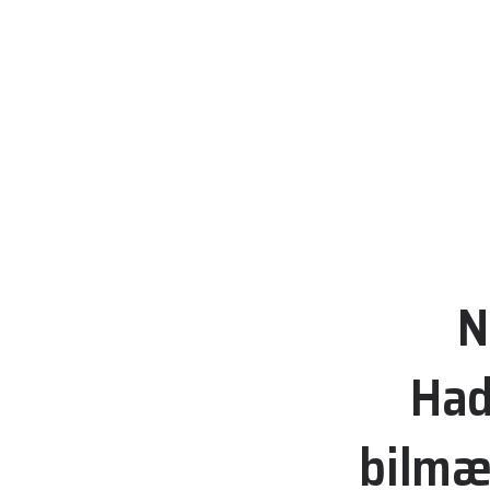
N
Had
bilmær