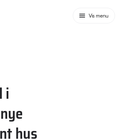
Vis menu
 i
 nye
ent hus