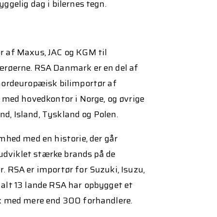
ggelig dag i bilernes tegn.
 af Maxus, JAC og KGM til
røerne. RSA Danmark er en del af
nordeuropæisk bilimportør af
 med hovedkontor i Norge, og øvrige
and, Island, Tyskland og Polen.
mhed med en historie, der går
 udviklet stærke brands på de
 RSA er importør for Suzuki, Isuzu,
alt 13 lande RSA har opbygget et
k med mere end 300 forhandlere.