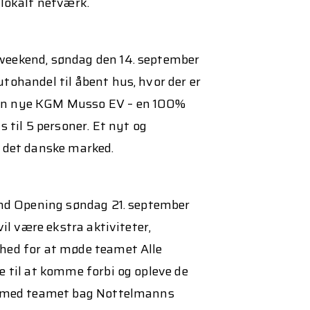
 lokalt netværk.
eekend, søndag den 14. september
tohandel til åbent hus, hvor der er
en nye KGM Musso EV – en 100%
s til 5 personer. Et nyt og
 det danske marked.
and Opening søndag 21. september
vil være ekstra aktiviteter,
hed for at møde teamet Alle
e til at komme forbi og opleve de
k med teamet bag Nottelmanns