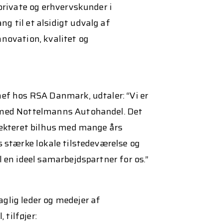
 private og erhvervskunder i
g til et alsidigt udvalg af
nnovation, kvalitet og
hef hos RSA Danmark, udtaler: “Vi er
 med Nottelmanns Autohandel. Det
spekteret bilhus med mange års
s stærke lokale tilstedeværelse og
l en ideel samarbejdspartner for os.”
glig leder og medejer af
tilføjer: