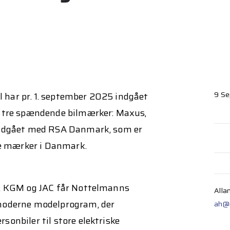
9 Se
har pr. 1. september 2025 indgået
f tre spændende bilmærker: Maxus,
indgået med RSA Danmark, som er
tre mærker i Danmark.
s, KGM og JAC får Nottelmanns
Alla
moderne modelprogram, der
ah@
onbiler til store elektriske