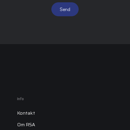
Send
Info
Kontakt
Om RSA